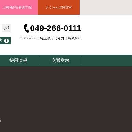
上福岡高等看護学院
さくらんぼ保育室
049-266-0111
〒356-0011 埼玉県ふじみ野市福岡931
大
採用情報
交通案内
内