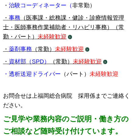
・
治験コーディネーター（
非常勤）
・
事務
（医事課・総務課・健診・診療情報管理
士・医師事務作業補助者・リハビリ事務）（常
勤・パート）
未経験歓迎
・
薬剤事務
（常勤）
未経験歓迎
・
資材部（SPD）
（常勤）
未経験歓迎
・透析送迎ドライバー
（パート）
未経験歓迎
お問合せは上福岡総合病院 採用係までご連絡く
ださい。
ご見学や業務内容のご説明・働き方の
ご相談など随時受け付けています。