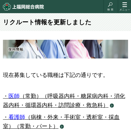
リクルート情報を更新しました
現在募集している職種は下記の通りです。
・
医師
（常勤）（呼吸器内科・糖尿病内科・消化
器内科・循環器内科・訪問診療・救急科）
・
看護師
（病棟・外来・手術室・透析室・採血
室）（常勤・パート）