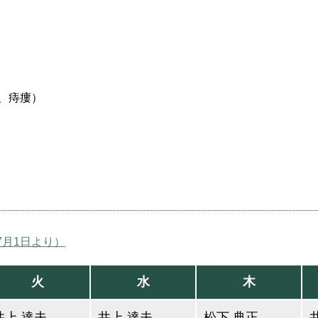
、痔瘻）
7月1日より）
火
水
木
井上 達夫
井上 達夫
松下 典正