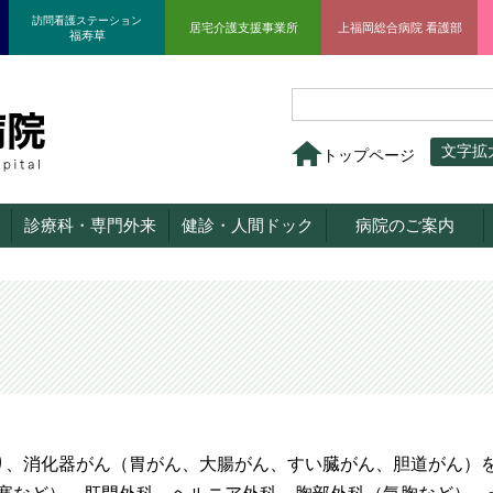
訪問看護ステーション
居宅介護支援事業所
上福岡総合病院 看護部
福寿草
文字拡
トップページ
診療科・専門外来
健診・人間ドック
病院のご案内
り、消化器がん（胃がん、大腸がん、すい臓がん、胆道がん）