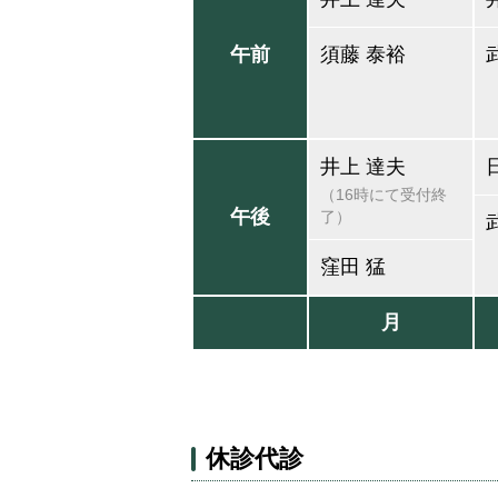
午前
須藤 泰裕
井上 達夫
（16時にて受付終
午後
了）
窪田 猛
月
休診代診