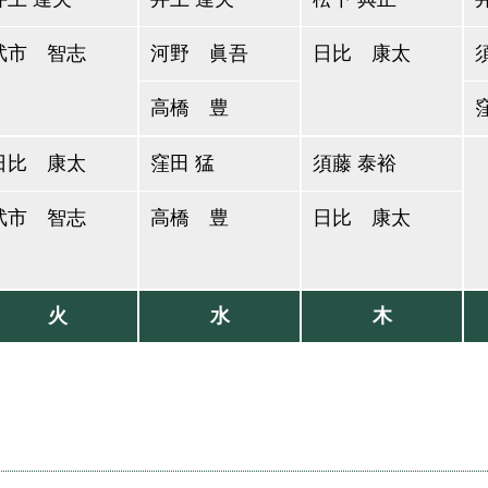
武市 智志
河野 眞吾
日比 康太
高橋 豊
日比 康太
窪田 猛
須藤 泰裕
武市 智志
高橋 豊
日比 康太
火
水
木