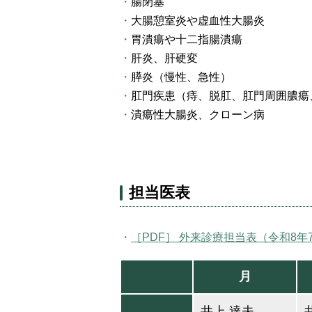
腸閉塞
大腸憩室炎や虚血性大腸炎
胃潰瘍や十二指腸潰瘍
肝炎、肝硬変
膵炎（慢性、急性）
肛門疾患（痔、脱肛、肛門周囲膿瘍
潰瘍性大腸炎、クローン病
担当医表
［PDF］ 外来診療担当表（令和8年
月
井上 達夫