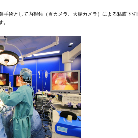
襲手術として内視鏡（胃カメラ、大腸カメラ）による粘膜下切除
す。