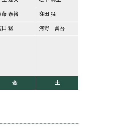
須藤 泰裕
窪田 猛
窪田 猛
河野 眞吾
金
土