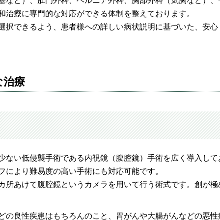
塞など）、肛門外科、ヘルニア外科、胸部外科（気胸など）、
和治療に専門的な対応ができる体制を整えております。
選択できるよう、患者様への詳しい病状説明に基づいた、安心
な治療
少ない低侵襲手術である内視鏡（腹腔鏡）手術を広く導入して
フにより難易度の高い手術にも対応可能です。
カ所あけて腹腔鏡というカメラを用いて行う術式です。創が極
どの良性疾患はもちろんのこと、胃がんや大腸がんなどの悪性